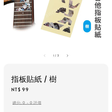
1
/
3
指板貼紙 / 樹
Regular
NT$ 99
price
總分:
0
-
0
評價