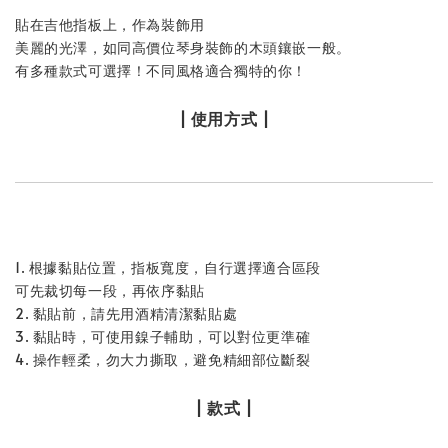
貼在吉他指板上，作為裝飾用
美麗的光澤，如同高價位琴身裝飾的木頭鑲嵌一般。
有多種款式可選擇！不同風格適合獨特的你！
| 使用方式 |
1. 根據黏貼位置，指板寬度，自行選擇適合區段
可先裁切每一段，再依序黏貼
2. 黏貼前，請先用酒精清潔黏貼處
3. 黏貼時，可使用鎳子輔助，可以對位更準確
4. 操作輕柔，勿大力撕取，避免精細部位斷裂
| 款式 |