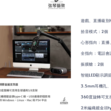
遊戲、直播級別HD錄
拾音模式：2個
心形指向：直播
全指向：電話會
振膜艙：2個
智能LED顯示
3.5mm耳機孔
360度旋轉可支
2米編織鍍金頭t