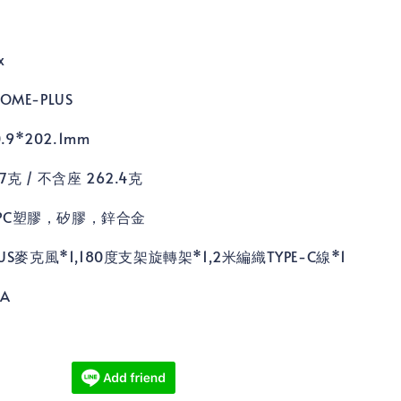
x
ME-PLUS
.9*202.1mm
克 / 不含座 262.4克
PC塑膠，矽膠，鋅合金
US麥克風*1,180度支架旋轉架*1,2米編織TYPE-C線*1
A