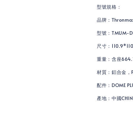
型號規格：
品牌：Thronma
型號：TMUM-DO
尺寸：110.9*110
重量：含座664.7
材質：鋁合金，
配件：DOME PL
產地：中國CHIN