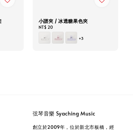
架
小譜夾 / 冰透糖果色夾
Regular
NT$ 20
price
+3
弦琴音樂 Syaching Music
創立於2009年，位於新北市板橋，經