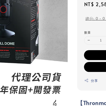
Sale
NT$ 2,5
price
總分:
0
-
0
數量
分享
【Thronm