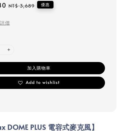
80
Regular
優惠
NT$ 3,689
price
評價
加入購物車
Add to wishlist
ax DOME PLUS 電容式麥克風】