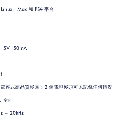
Linux、Mac 和 PS4 平台
5V 150mA
t
0mm 電容式高品質極頭：2 個電容極頭可以記錄任何情況
，全向
 – 20kHz