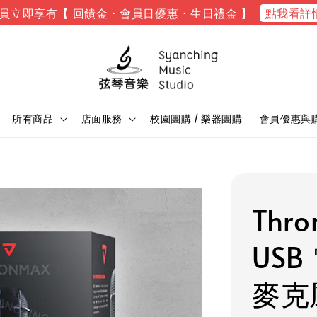
點我看詳
員立即享有【 回饋金 · 會員日優惠 · 生日禮金 】
所有商品
店面服務
校園團購 / 樂器團購
會員優惠與
Thro
US
麥克