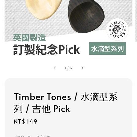
1
/
3
Timber Tones / 水滴型系
列 / 吉他 Pick
Regular
NT$ 149
price