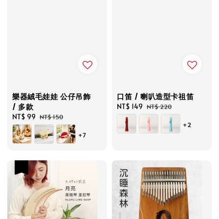
樂器絨毛娃娃 公仔吊飾
口笛 / 喇叭造型卡祖笛
/ 多款
Sale
NT$ 149
Regular
NT$ 220
Sale
NT$ 99
Regular
price
price
NT$ 150
+2
price
price
+7
優惠