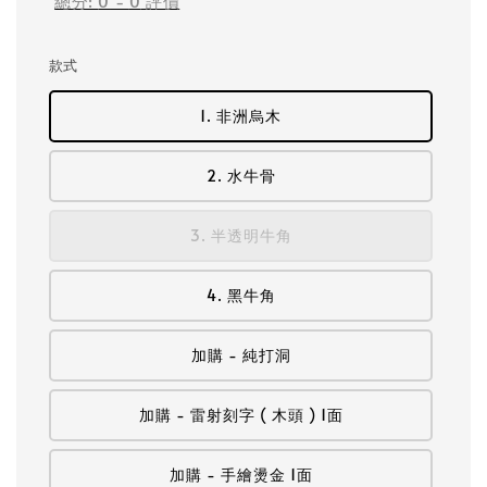
總分:
0
-
0
評價
款式
1. 非洲烏木
2. 水牛骨
3. 半透明牛角
4. 黑牛角
加購 - 純打洞
加購 - 雷射刻字 ( 木頭 ) 1面
加購 - 手繪燙金 1面