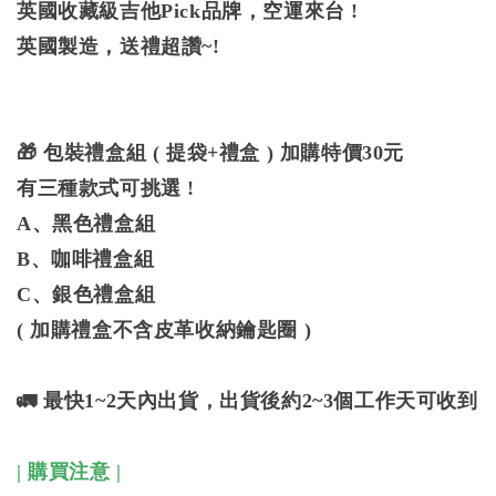
英國收藏級吉他Pick品牌，空運來台 !
英國製造，送禮超讚~!
🎁 包裝禮盒組 ( 提袋+禮盒 ) 加購特價30元
有三種款式可挑選 !
A、黑色禮盒組
B、咖啡禮盒組
C、銀色禮盒組
( 加購禮盒不含皮革收納鑰匙圈 )
🚛 最快1~2天內出貨，出貨後約2~3個工作天可收到
| 購買注意 |