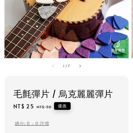
1
/
7
毛氈彈片 / 烏克麗麗彈片
Sale
NT$ 25
Regular
優惠
NT$ 30
price
price
總分:
0
-
0
評價