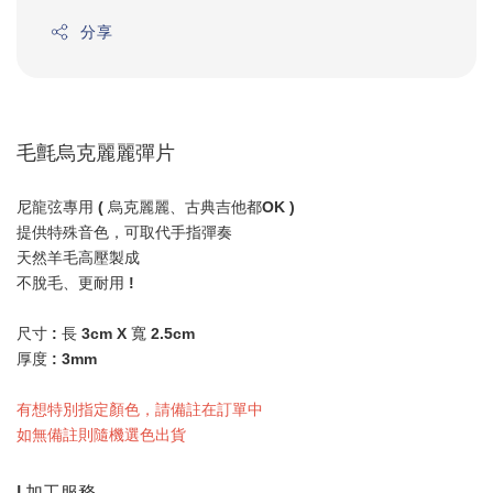
分享
毛氈烏克麗麗彈片
尼龍弦專用 ( 烏克麗麗、古典吉他都OK )
提供特殊音色，可取代手指彈奏
天然羊毛高壓製成
不脫毛、更耐用 !
尺寸 : 長 3cm X 寬 2.5cm
厚度 : 3mm
有想特別指定顏色，請備註在訂單中
如無備註則隨機選色出貨
| 加工服務