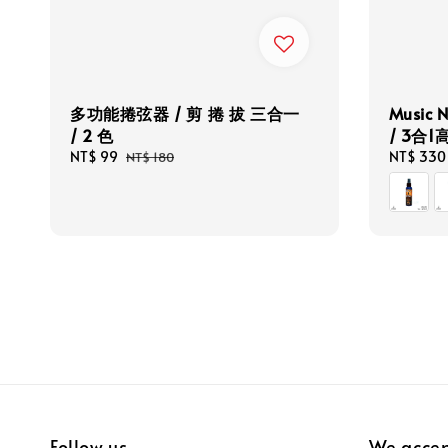
多功能捲弦器 / 剪 捲 拔 三合一
Music 
/ 2 色
/ 3合1
Sale
NT$ 99
Regular
Regular
NT$ 33
NT$ 180
price
price
price
Follow us
We acce