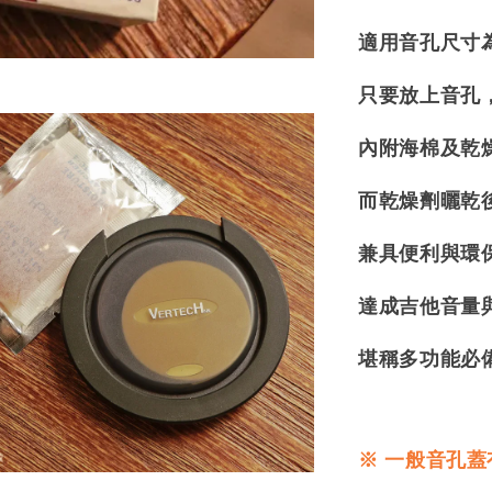
適用音孔尺寸為9
只要放上音孔，就
內附海棉及乾
而乾燥劑曬乾
兼具便利與環
達成吉他音量
堪稱多功能必
※ 一般音孔