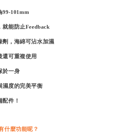
9-101mm
能防止Feedback
燥劑，海綿可沾水加濕
後還可重複使用
保於一身
與濕度的完美平衡
備配件！
蓋有什麼功能呢？