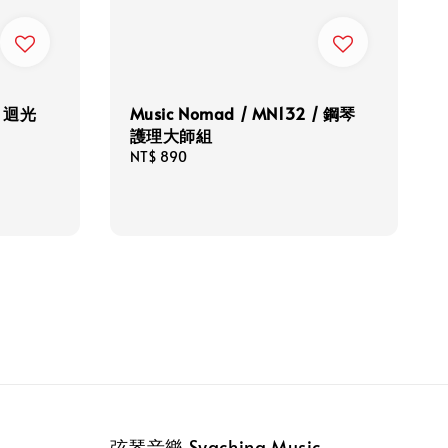
/ 迴光
Music Nomad / MN132 / 鋼琴
護理大師組
Regular
NT$ 890
price
弦琴音樂 Syaching Music