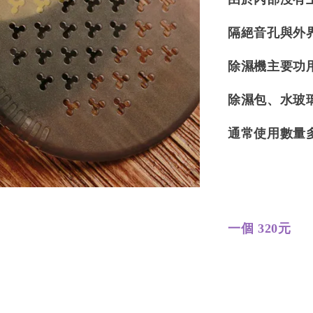
隔絕音孔與外
除濕機主要功
除濕包、水玻
通常使用數量
一個 320元