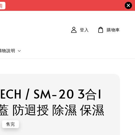
情
登入
購物車
購物說明
ECH / SM-20 3合1
蓋 防迴授 除濕 保濕
售完