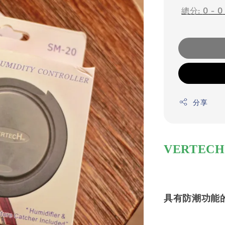
總分:
0
-
0
分享
VERTECH
具有防潮功能