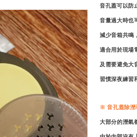
音孔蓋可以防止回授
音量過大時也
減少音箱共鳴
適合用於現場
及需要避免大
習慣深夜練習
※ 音孔蓋除
大部分的溼氣
由於內部沒有