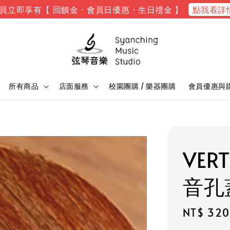
點我看詳
員立即享有【 回饋金 · 會員日優惠 · 生日禮金 】
所有商品
店面服務
校園團購 / 樂器團購
會員優惠與
VERT
音孔
Regular
NT$ 320
price