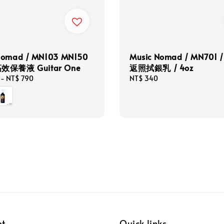
Nomad / MN103 MN150
Music Nomad / MN701 
高效保養液 Guitar One
返照拭銀乳 / 4oz
0
-
NT$ 790
Regular
NT$ 340
price
pt
Quick links