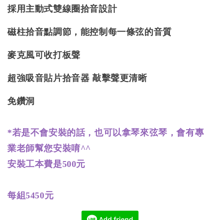
採用主動式雙線圈拾音設計
磁柱拾音點調節，能控制每一條弦的音質
麥克風可收打板聲
超強吸音貼片拾音器 敲擊聲更清晰
免鑽洞
*若是不會安裝的話，也可以拿琴來弦琴，會有專
業老師幫您安裝唷^^
安裝工本費是500元
每組5450元