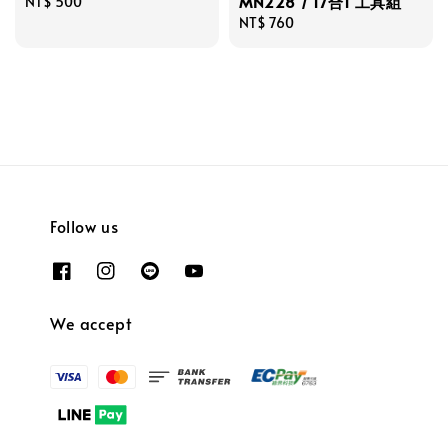
MN228 / 17合1 工具組
Regular
NT$ 500
price
Regular
NT$ 760
price
Follow us
We accept