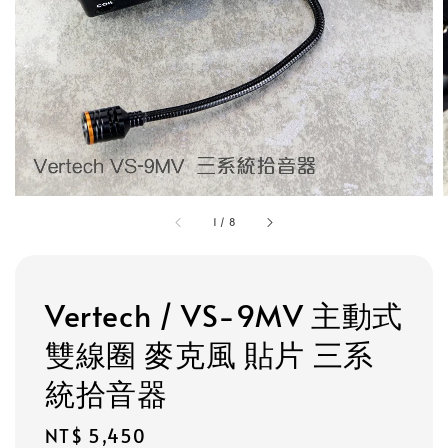
1
/
8
Vertech / VS-9MV 主動式
雙線圈 麥克風 貼片 三系
統拾音器
Regular
NT$ 5,450