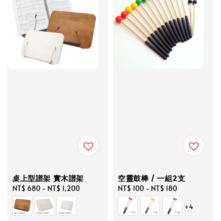
桌上型譜架 實木譜架
空靈鼓棒 / 一組2支
Regular
NT$ 680
-
NT$ 1,200
Regular
NT$ 100
-
NT$ 180
price
price
+4