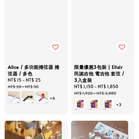
Alice / 多功能捲弦器 捲
限量優惠3包裝 | Elixir
弦器 / 多色
民謠吉他 電吉他 套弦 /
3入盒裝
Sale
NT$ 15
-
NT$ 25
Regular
price
price
Sale
NT$ 1,150
-
NT$ 1,850
Regular
NT$ 20
-
NT$ 30
price
price
NT$ 1,920
-
NT$ 2,880
+6
+3