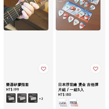
樂器矽膠指套
日本浮世繪 燙金 吉他彈
片組 / 一組5入
Regular
NT$ 199
price
Regular
NT$ 180
+2
price