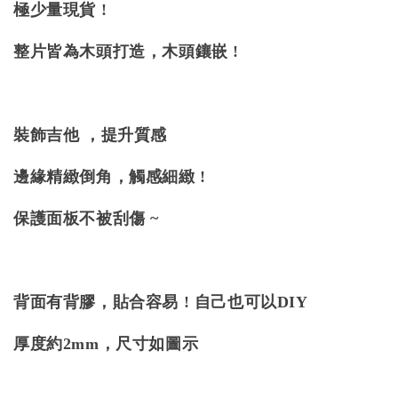
極少量現貨 !
整片皆為木頭打造，木頭鑲嵌 !
裝飾吉他 ，提升質感
邊緣精緻倒角，觸感細緻 !
保護面板不被刮傷 ~
背面有背膠，貼合容易 ! 自己也可以DIY
厚度約2mm，尺寸如圖示