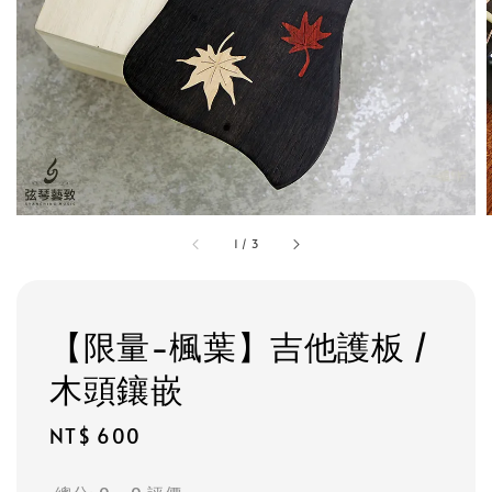
1
/
3
【限量-楓葉】吉他護板 /
木頭鑲嵌
Regular
NT$ 600
price